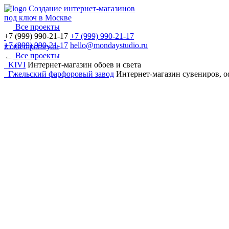
Создание интернет-магазинов
под ключ в Москве
→
Все проекты
+7 (999) 990-21-17
+7 (999) 990-21-17
+7 (999) 990-21-17
hello@mondaystudio.ru
icontemporary.ru
→
Все проекты
KIVI
Интернет-магазин обоев и света
Гжельский фарфоровый завод
Интернет-магазин сувениров, о